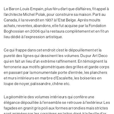
Le Baron Louis Empain, plus féru d’art que d’affaires, fit appel à
l’architecte Michel Polak, pour construire sa maison. Parti au
Canada, il la revendit en 1937 à l’Etat Belge. Aprés moults
achats, reventes, abandons, elle fut acquise par la Fondation
Boghossian en 2006 qui la restaura complètement et en fit un
lieu dédié à l’expression artistique.
Ce qui frappe dans cet endroit c’est le dépouillement et la
pureté des lignes qui dessinent les volumes. Du pur Art Deco
qui en fait un lieu d’un extrème raffinement. En témoignent la
ferronerie aux motifs géométriques des grilles et garde corps
en passant par la monumentale porte d’entrée, les planchers
et murs intérieurs en marbre d’Escalette, les boiseries en
loupe de noyer, palissandre, chêne etc.
La géométrie des volumes intérieurs qui confère une
élégance dépouillée à l’ensemble se retrouve à l’extérieur. Les
façades en granit gris poli aux formes arrondies mais strictes
sont animées par les cornières en laiton doré à la feuille d’or.